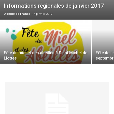
Informations régionales de janvier 2017
Abeille de France
-
4 janvier 2017
Fête du miel et des abeilles à Saint Michel de
Fête de l’
Llottes
septembre