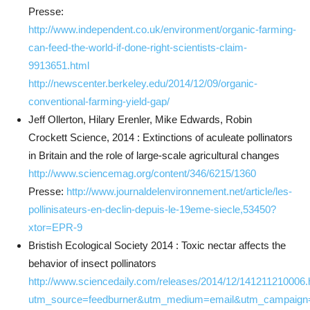
Presse:
http://www.independent.co.uk/environment/organic-farming-
can-feed-the-world-if-done-right-scientists-claim-
9913651.html
http://newscenter.berkeley.edu/2014/12/09/organic-
conventional-farming-yield-gap/
Jeff Ollerton, Hilary Erenler, Mike Edwards, Robin
Crockett Science, 2014 : Extinctions of aculeate pollinators
in Britain and the role of large-scale agricultural changes
http://www.sciencemag.org/content/346/6215/1360
Presse:
http://www.journaldelenvironnement.net/article/les-
pollinisateurs-en-declin-depuis-le-19eme-siecle,53450?
xtor=EPR-9
Bristish Ecological Society 2014
: Toxic nectar affects the
behavior of insect pollinators
http://www.sciencedaily.com/releases/2014/12/141211210006
utm_source=feedburner&utm_medium=email&utm_campaig