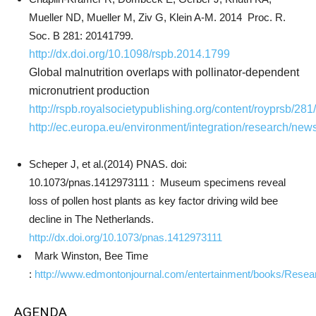
Mueller ND, Mueller M, Ziv G, Klein A-M. 2014 Proc. R.
Soc. B 281: 20141799.
http://dx.doi.org/10.1098/rspb.2014.1799
Global malnutrition overlaps with pollinator-dependent
micronutrient production
http://rspb.royalsocietypublishing.org/content/royprsb/28
http://ec.europa.eu/environment/integration/research/new
Scheper J, et al.(2014) PNAS. doi:
10.1073/pnas.1412973111 :
Museum specimens reveal
loss of pollen host plants as key factor driving wild bee
decline in The Netherlands.
http://dx.doi.org/10.1073/pnas.1412973111
Mark Winston, Bee Time
:
http://www.edmontonjournal.com/entertainment/books/Resea
AGENDA