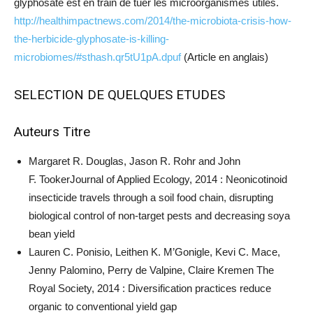
glyphosate est en train de tuer les microorganismes utiles.
http://healthimpactnews.com/2014/the-microbiota-crisis-how-
the-herbicide-glyphosate-is-killing-
microbiomes/#sthash.qr5tU1pA.dpuf
(Article en anglais)
SELECTION DE QUELQUES ETUDES
Auteurs
Titre
Margaret R. Douglas, Jason R. Rohr and John
F. TookerJournal of Applied Ecology, 2014
: Neonicotinoid
insecticide travels through a soil food chain, disrupting
biological control of non-target pests and decreasing soya
bean yield
Lauren C. Ponisio, Leithen K. M’Gonigle, Kevi C. Mace,
Jenny Palomino, Perry de Valpine, Claire Kremen The
Royal Society, 2014
: Diversification practices reduce
organic to conventional yield gap