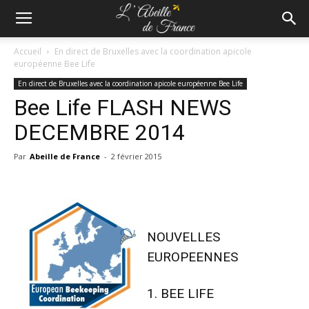
Accueil
En direct de Bruxelles avec la coordination apicole
européenne Bee Life
En direct de Bruxelles avec la coordination apicole européenne Bee Life
Bee Life FLASH NEWS
DECEMBRE 2014
Par
Abeille de France
-
2 février 2015
NOUVELLES
EUROPEENNES
1. BEE LIFE