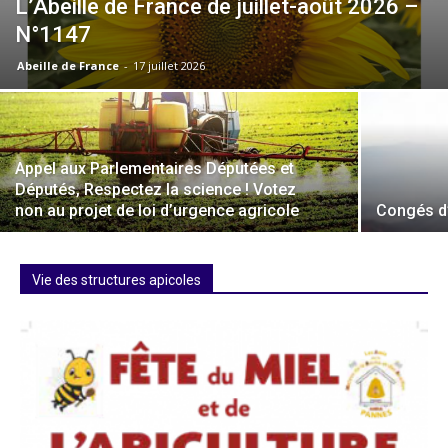
L’Abeille de France de juillet-août 2026 –
N°1147
Abeille de France
-
17 juillet 2026
Appel aux Parlementaires Députées et
Députés, Respectez la science ! Votez
non au projet de loi d’urgence agricole
Congés d
Vie des structures apicoles