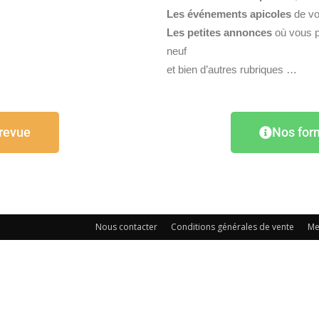
France
Les événements apicoles
de vo
Les petites annonces
où vous p
neuf
et bien d’autres rubriques …
 revue
Nos for
Nous contacter
Conditions générales de vente
Me