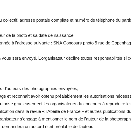
collectif, adresse postale complète et numéro de téléphone du partici
uteur de la photo et sa date de naissance.
tonnée à l’adresse suivante : SNA Concours photo 5 rue de Copenha
n vous sera envoyé́. L’organisateur décline toutes responsabilités si 
droits d’auteurs des photographies envoyées,
mage et reconnaît avoir obtenu préalablement les autorisations nécess
nt autorise gracieusement les organisateurs du concours à reproduire 
ication dans la revue « l’Abeille de France » et autres publications d
ganisateur s’engage à mentionner le nom de l’auteur de la photographie
ur demandera un accord écrit préalable de l’auteur.