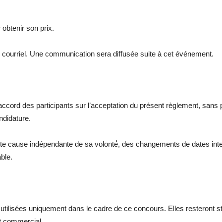
 obtenir son prix.
courriel. Une communication sera diffusée suite à cet événement.
 accord des participants sur l’acceptation du présent règlement, sans p
ndidature.
ute cause indépendante de sa volonté́, des changements de dates inte
ble.
tilisées uniquement dans le cadre de ce concours. Elles resteront str
ut commercial.