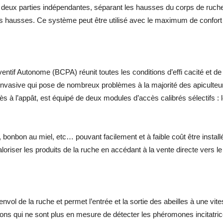
 deux parties indépendantes, séparant les hausses du corps de ruche, 
es hausses. Ce système peut être utilisé avec le maximum de confort e
tif Autonome (BCPA) réunit toutes les conditions d’effi cacité et de sé
invasive qui pose de nombreux problèmes à la majorité des apiculteu
cès à l’appât, est équipé de deux modules d’accès calibrés sélectif
 bonbon au miel, etc… pouvant facilement et à faible coût être installé
aloriser les produits de la ruche en accédant à la vente directe vers
’envol de la ruche et permet l’entrée et la sortie des abeilles à une vit
elons qui ne sont plus en mesure de détecter les phéromones incitatr