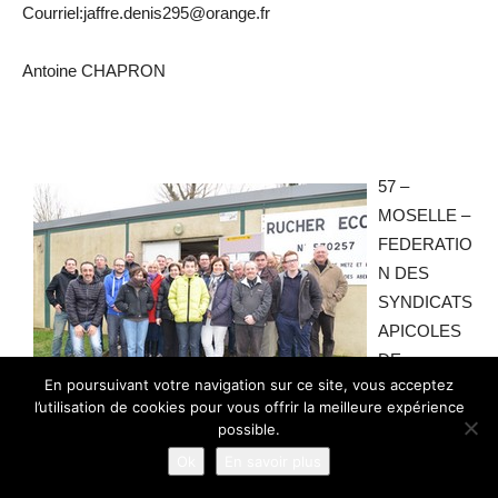
Courriel:jaffre.denis295@orange.fr
Antoine CHAPRON
57 –
MOSELLE –
FEDERATIO
N DES
SYNDICATS
APICOLES
DE
En poursuivant votre navigation sur ce site, vous acceptez
MOSELLE
l’utilisation de cookies pour vous offrir la meilleure expérience
possible.
Le rucher école forme 26 stagiaires pour une initiation à
Ok
En savoir plus
l’apiculture