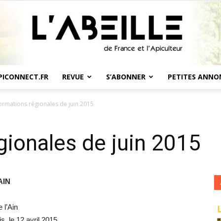
PICONNECT.FR
REVUE
S’ABONNER
PETITES ANNO
L'Abeille
ormations régionales de juin 2015
gionales de juin 2015
de
AIN
 l’Ain
s, le 12 avril 2015