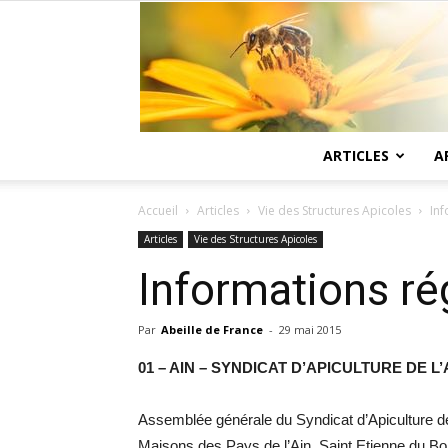
ARTICLES
A
Accueil
Articles
Vie des Structures Apicoles
Inf
Articles
Vie des Structures Apicoles
Informations ré
Par
Abeille de France
-
29 mai 2015
01 – AIN – SYNDICAT D’APICULTURE DE L’
Assemblée générale du Syndicat d’Apiculture de
Maisons des Pays de l’Ain, Saint Etienne du Boi