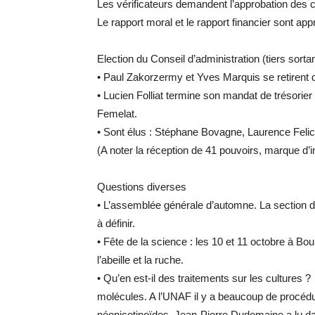
Les vérificateurs demandent l’approbation des
Le rapport moral et le rapport financier sont ap
Election du Conseil d’administration (tiers sortan
•
Paul Zakorzermy et Yves Marquis se retirent d
•
Lucien Folliat termine son mandat de trésorie
Femelat.
•
Sont élus : Stéphane Bovagne, Laurence Felic
(A noter la réception de 41 pouvoirs, marque d’i
Questions diverses
•
L’assemblée générale d’automne. La section de
à définir.
•
Fête de la science : les 10 et 11 octobre à Bo
l’abeille et la ruche.
•
Qu’en est-il des traitements sur les cultures ?
molécules. A l’UNAF il y a beaucoup de procédu
néonicotinoïdes. Jean-Pierre Dudemaine a lu dans