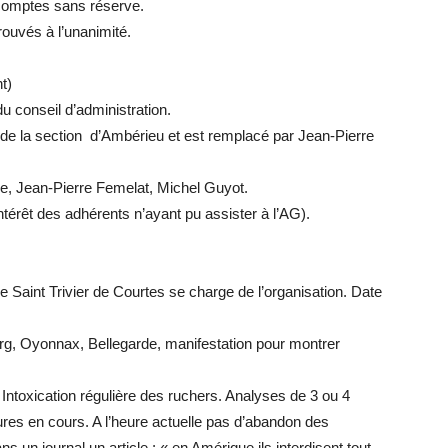
 comptes sans réserve.
prouvés à l’unanimité.
t)
u conseil d’administration.
r de la section d’Ambérieu et est remplacé par Jean-Pierre
e, Jean-Pierre Femelat, Michel Guyot.
ntérêt des adhérents n’ayant pu assister à l’AG).
 Saint Trivier de Courtes se charge de l’organisation. Date
urg, Oyonnax, Bellegarde, manifestation pour montrer
 Intoxication régulière des ruchers. Analyses de 3 ou 4
res en cours. A l’heure actuelle pas d’abandon des
 un journal un article : « en Amérique ils interdisent tout