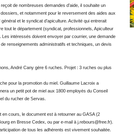
 reçoit de nombreuses demandes d’aide, il souhaite un
es dossiers, et notamment pour le reversement des aides aux
général et le syndicat d’apiculture. Activité qui entrerait
tout le département (syndicat, professionnels, Apiculteur
s. Les intéressés doivent envoyer par courrier, une demande
he de renseignements administratifs et techniques, un devis
anons, André Cany gère 6 ruches. Projet : 3 ruches ou plus
ffiche pour la promotion du miel. Guillaume Lacroix a
nera un petit pot de miel aux 1800 employés du Conseil
miel du rucher de Servas.
est en cours, le document est à retourner au GASA (2
Bourg en Bresse Cedex, ou par e-mail à j.rebours@free.fr).
rticipation de tous les adhérents est vivement souhaitée.