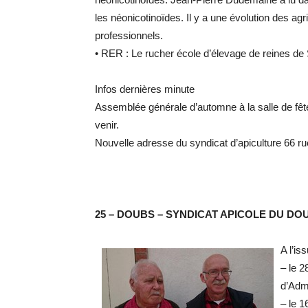
les néonicotinoïdes. Il y a une évolution des agr
professionnels.
•
RER : Le rucher école d’élevage de reines de 
Infos dernières minute
Assemblée générale d’automne à la salle de fête
venir.
Nouvelle adresse du syndicat d’apiculture 6
25 – DOUBS – SYNDICAT APICOLE DU DO
A l’is
– le 2
d’Admi
– le 1