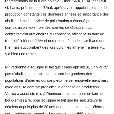
représentants de la filière apicole : Unaf, SNA, FFAP et SPMF.
G. Lanio, président de l’Unaf, après avoir rappelé la baisse de
production constante ces dernières années et l’importance des
abeilles dans le service de pollinisation a évoqué pour
comparaison l’exemple des abeilles de Ouessant qui
contrairement aux abeilles du continent, affichent un taux de
mortalité inférieur à 5% et des reines fécondes sur 5 ans sur
l’île mais succombent dès lors qu’on les amène « à terre »… Il
y a bien une raison !
M. Vedrenne a souligné le fait que : sans apiculteur, il n’y aurait
pas d’abeilles ! Les apiculteurs sont les gardiens des
populations d’abeilles qui sans eux ne se renouvelleraient pas,
avec ensuite comme problème la capacité de production.
Varroa a aussi été mis à l’honneur mais pas pour en faire un
bouc-émissaire, pour souligner le fait que les apiculteurs le
côtoient depuis plus de 20 ans et que « ce n’est pas l’élément
perturbateur permanent ». Le président du SNA a aussi