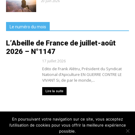
20 juin 2026
Le numéro du mois
L’Abeille de France de juillet-août
2026 – N°1147
17 juillet 2026
Edito de Frank Alétru, Président du Syndicat
National d’Apiculture EN GUERRE CONTRE LE
VIVANT Si, de par le monde,...
Lire la suite
En poursuivant votre navigation sur ce site, vous acceptez
l’utilisation de cookies pour vous offrir la meilleure expérience
Nous contacter
Conditions générales de vente
possible.
Mentions légales
Politique de confidentialité
Crédits