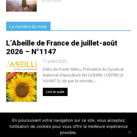
20 juin 2026
Le numéro du mois
L’Abeille de France de juillet-août
2026 – N°1147
17 juillet 2026
Edito de Frank Alétru, Président du Syndicat
National d’Apiculture EN GUERRE CONTRE LE
VIVANT Si, de par le monde,...
Lire la suite
En poursuivant votre navigation sur ce site, vous acceptez
l’utilisation de cookies pour vous offrir la meilleure expérience
Nous contacter
Conditions générales de vente
possible.
Mentions légales
Politique de confidentialité
Crédits