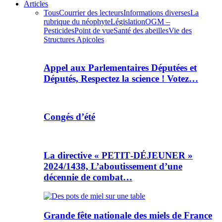
Articles
Tous
Courrier des lecteurs
Informations diverses
La
rubrique du néophyte
Législation
OGM –
Pesticides
Point de vue
Santé des abeilles
Vie des
Structures Apicoles
Appel aux Parlementaires Députées et
Députés, Respectez la science ! Votez…
Congés d’été
La directive « PETIT‑DÉJEUNER »
2024/1438, L’aboutissement d’une
décennie de combat…
Grande fête nationale des miels de France