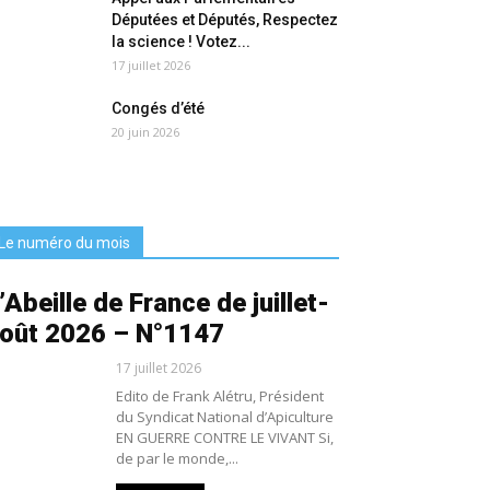
Députées et Députés, Respectez
la science ! Votez...
17 juillet 2026
Congés d’été
20 juin 2026
Le numéro du mois
’Abeille de France de juillet-
oût 2026 – N°1147
17 juillet 2026
Edito de Frank Alétru, Président
du Syndicat National d’Apiculture
EN GUERRE CONTRE LE VIVANT Si,
de par le monde,...