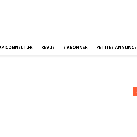
L'Abeille
APICONNECT.FR
REVUE
S’ABONNER
PETITES ANNONCE
de
France