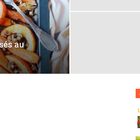
France
sés au