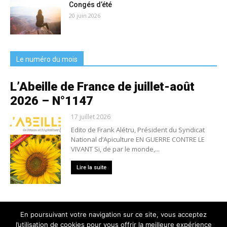
Congés d’été
20 juin 2026
Le numéro du mois
L’Abeille de France de juillet-août
2026 – N°1147
17 juillet 2026
Edito de Frank Alétru, Président du Syndicat
National d’Apiculture EN GUERRE CONTRE LE
VIVANT Si, de par le monde,...
Lire la suite
En poursuivant votre navigation sur ce site, vous acceptez
l’utilisation de cookies pour vous offrir la meilleure expérience
Nous contacter
Conditions générales de vente