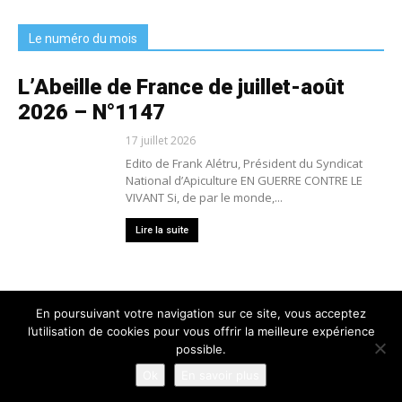
Le numéro du mois
L’Abeille de France de juillet-août
2026 – N°1147
17 juillet 2026
Edito de Frank Alétru, Président du Syndicat
National d’Apiculture EN GUERRE CONTRE LE
VIVANT Si, de par le monde,...
Lire la suite
En poursuivant votre navigation sur ce site, vous acceptez
l’utilisation de cookies pour vous offrir la meilleure expérience
Nous contacter
Conditions générales de vente
possible.
Mentions légales
Politique de confidentialité
Crédits
Ok
En savoir plus
© 2025 L'Abeille de France - Tous droits réservés