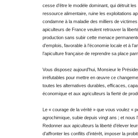
cesse d’être le modèle dominant, qui détruit les
ressource alimentaire, ruine les exploitations api
condamne à la maladie des milliers de victimes 
apiculteurs de France veulent retrouver la libert
production sans subir cette menace permanente li
d’emplois, favorable à l’économie locale et à l’a
l’apiculture française de reprendre sa place pa
Vous disposez aujourd’hui, Monsieur le Préside
irréfutables pour mettre en œuvre ce changement,
toutes les alternatives durables, efficaces, ca
économique et aux agriculteurs la fierté de prod
Le « courage de la vérité » que vous voulez « por
agrochimique, subie depuis vingt ans ; et nous 
Redonner aux apiculteurs la liberté d’élever leurs
d’affronter les conflits d’intérêt, imposer la prob