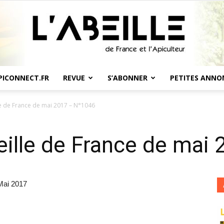
PICONNECT.FR
REVUE
S’ABONNER
PETITES ANNO
L'Abeille
lle de France de mai 2017 – N°1046
Abeille de France de ma
de
 Mai 2017