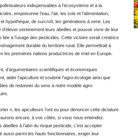
 pollinisateurs indispensables à l’écosystème et à la
coles, empoisonne l’eau, l’air, les sols et l’alimentation,
et hypothèque, de surcroît, les générations à venir. Les
é d’élever sereinement leurs abeilles et pouvoir vivre de leur
ée à l’usage des pesticides. Cette victoire serait créatrice
ménagement durable du territoire rural. Elle permettrait à
rmi les premières nations productrices de miel en Europe.
nt, d’argumentaires scientifiques et économiques
 aider l’apiculture et soutenir l’agro-écologie ainsi que
pables de redonner du sens à notre modèle agro-
uire.
ter », les apiculteurs l’ont eu pour dénoncer cette dictature
l’aurons encore, à vos côtés, si vous nous entendez.
 abeilles à l’abri du risque pesticide, c’est accepter
ité aussi parmi les hauts fonctionnaires, exiger leur