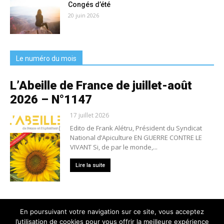
Congés d’été
20 juin 2026
Le numéro du mois
L’Abeille de France de juillet-août
2026 – N°1147
17 juillet 2026
Edito de Frank Alétru, Président du Syndicat
National d’Apiculture EN GUERRE CONTRE LE
VIVANT Si, de par le monde,...
Lire la suite
En poursuivant votre navigation sur ce site, vous acceptez
l’utilisation de cookies pour vous offrir la meilleure expérience
Nous contacter
Conditions générales de vente