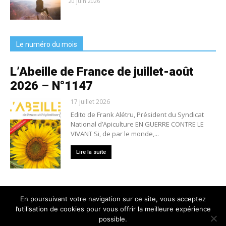
20 juin 2026
Le numéro du mois
L’Abeille de France de juillet-août
2026 – N°1147
17 juillet 2026
Edito de Frank Alétru, Président du Syndicat
National d’Apiculture EN GUERRE CONTRE LE
VIVANT Si, de par le monde,...
Lire la suite
En poursuivant votre navigation sur ce site, vous acceptez
l’utilisation de cookies pour vous offrir la meilleure expérience
Nous contacter
Conditions générales de vente
possible.
Mentions légales
Politique de confidentialité
Crédits