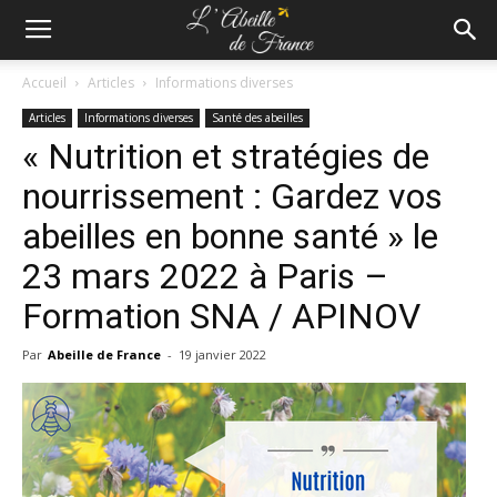
Accueil
Articles
Informations diverses
Articles
Informations diverses
Santé des abeilles
« Nutrition et stratégies de
nourrissement : Gardez vos
abeilles en bonne santé » le
23 mars 2022 à Paris –
Formation SNA / APINOV
Par
Abeille de France
-
19 janvier 2022