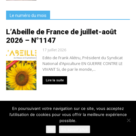
Le numéro du mois
L’Abeille de France de juillet-août
2026 – N°1147
17 juillet 2026
Edito de Frank Alétru, Président du Syndicat
National d’Apiculture EN GUERRE CONTRE LE
VIVANT Si, de par le monde,...
Lire la suite
En poursuivant votre navigation sur ce site, vous acceptez
l’utilisation de cookies pour vous offrir la meilleure expérience
Nous contacter
Conditions générales de vente
possible.
Mentions légales
Politique de confidentialité
Crédits
Ok
En savoir plus
© 2025 L'Abeille de France - Tous droits réservés