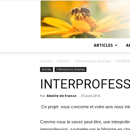
ARTICLES
A
Accueil
Articles
Informations diverses
INTERP
Articles
Informations diverses
INTERPROFES
Par
Abeille de France
-
25 août 2016
Ce projet vous concerne et votre avis nous int
Comme vous le savez peut-être, une interprofess
interprofession, souhaitée par le Ministre en ch