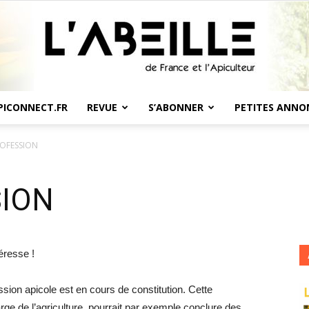
PICONNECT.FR
REVUE
S’ABONNER
PETITES ANNO
L'Abeille
ROFESSION
SION
de
éresse !
ion apicole est en cours de constitution. Cette
arge de l’agriculture, pourrait par exemple conclure des