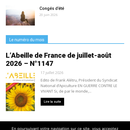
Congés d’été
20 juin 2026
Le numéro du mois
L’Abeille de France de juillet-août
2026 – N°1147
17 juillet 2026
Edito de Frank Alétru, Président du Syndicat
National d’Apiculture EN GUERRE CONTRE LE
VIVANT Si, de par le monde,...
Lire la suite
En poursuivant votre navigation sur ce site, vous acceptez