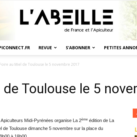
PICONNECT.FR
REVUE
S’ABONNER
PETITES ANNO
L'Abeille
Foire au Miel de Toulouse le 5 novembre 2017
l de Toulouse le 5 nov
de
ème
 Apiculteurs Midi-Pyrénées organise La 2
édition de La
el de Toulouse dimanche 5 novembre sur la place du
 9h00 à 18h00.