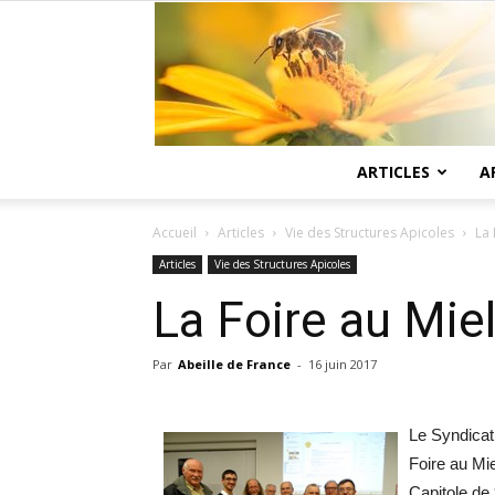
ARTICLES
A
Accueil
Articles
Vie des Structures Apicoles
La 
Articles
Vie des Structures Apicoles
La Foire au Mie
Par
Abeille de France
-
16 juin 2017
Le Syndicat
Foire au Mi
Capitole de