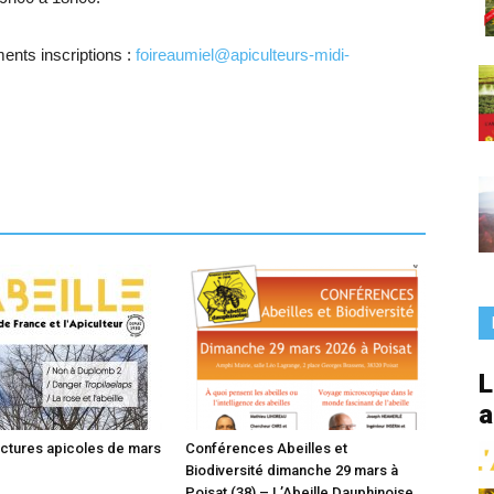
France
nts inscriptions :
foireaumiel@apiculteurs-midi-
L
a
uctures apicoles de mars
Conférences Abeilles et
Biodiversité dimanche 29 mars à
Poisat (38) – L’Abeille Dauphinoise