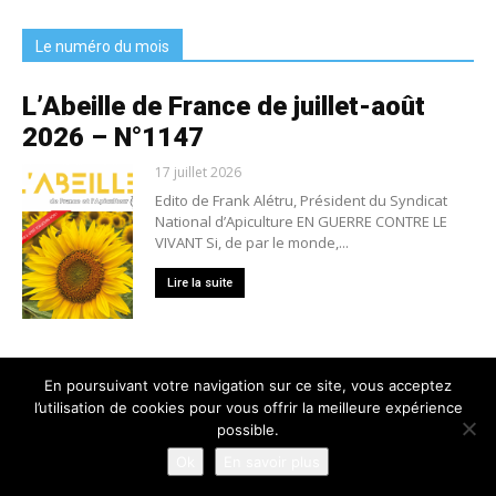
Le numéro du mois
L’Abeille de France de juillet-août
2026 – N°1147
17 juillet 2026
Edito de Frank Alétru, Président du Syndicat
National d’Apiculture EN GUERRE CONTRE LE
VIVANT Si, de par le monde,...
Lire la suite
En poursuivant votre navigation sur ce site, vous acceptez
l’utilisation de cookies pour vous offrir la meilleure expérience
Nous contacter
Conditions générales de vente
possible.
Mentions légales
Politique de confidentialité
Crédits
Ok
En savoir plus
© 2025 L'Abeille de France - Tous droits réservés