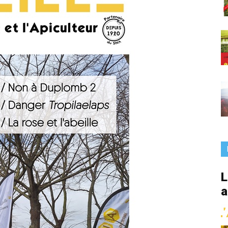
France
L
a