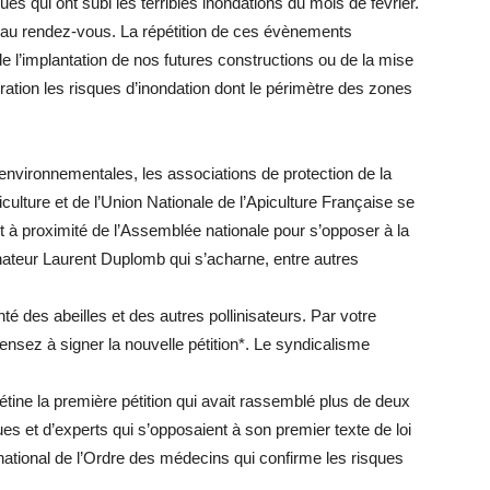
s qui ont subi les terribles inondations du mois de février.
é au rendez-vous. La répétition de ces évènements
e l’implantation de nos futures constructions ou de la mise
ation les risques d’inondation dont le périmètre des zones
 environnementales, les associations de protection de la
culture et de l’Union Nationale de l’Apiculture Française se
 à proximité de l’Assemblée nationale pour s’opposer à la
nateur Laurent Duplomb qui s’acharne, entre autres
nté des abeilles et des autres pollinisateurs. Par votre
nsez à signer la nouvelle pétition*. Le syndicalisme
étine la première pétition qui avait rassemblé plus de deux
ues et d’experts qui s’opposaient à son premier texte de loi
 national de l’Ordre des médecins qui confirme les risques