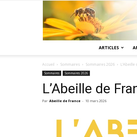
ARTICLES
A
Accueil
Sommaires
Sommaires 2026
L’Abeille
Sommaires
Sommaires 2026
L’Abeille de Fr
Par
Abeille de France
-
10 mars 2026