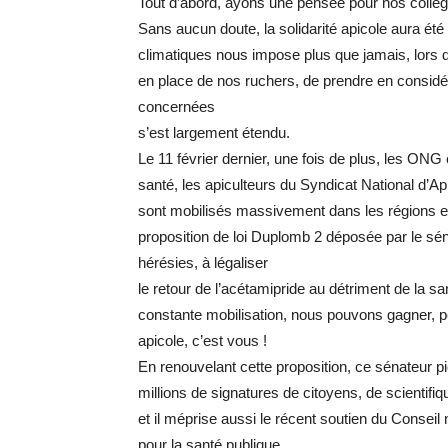
Tout d’abord, ayons une pensée pour nos collègue
Sans aucun doute, la solidarité apicole aura ét
climatiques nous impose plus que jamais, lors d
en place de nos ruchers, de prendre en considér
concernées
s’est largement étendu.
Le 11 février dernier, une fois de plus, les ONG
santé, les apiculteurs du Syndicat National d’Api
sont mobilisés massivement dans les régions et
proposition de loi Duplomb 2 déposée par le sé
hérésies, à légaliser
le retour de l’acétamipride au détriment de la sa
constante mobilisation, nous pouvons gagner, pe
apicole, c’est vous !
En renouvelant cette proposition, ce sénateur pi
millions de signatures de citoyens, de scientifiq
et il méprise aussi le récent soutien du Conseil
pour la santé publique.