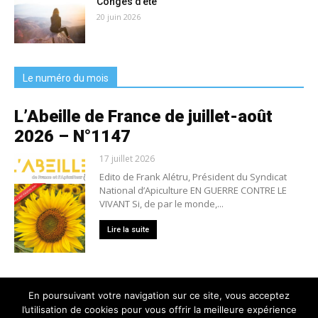
Congés d’été
20 juin 2026
Le numéro du mois
L’Abeille de France de juillet-août
2026 – N°1147
17 juillet 2026
Edito de Frank Alétru, Président du Syndicat
National d’Apiculture EN GUERRE CONTRE LE
VIVANT Si, de par le monde,...
Lire la suite
En poursuivant votre navigation sur ce site, vous acceptez
l’utilisation de cookies pour vous offrir la meilleure expérience
Nous contacter
Conditions générales de vente