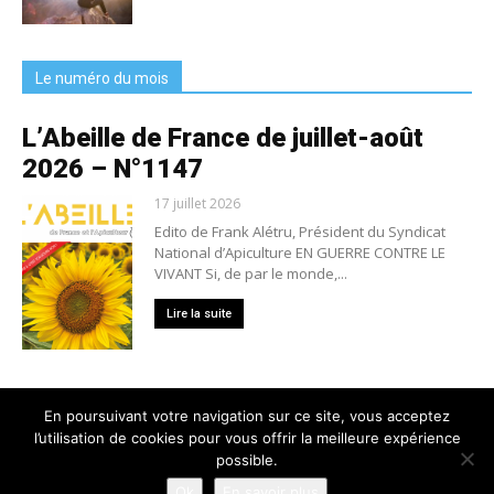
Le numéro du mois
L’Abeille de France de juillet-août
2026 – N°1147
17 juillet 2026
Edito de Frank Alétru, Président du Syndicat
National d’Apiculture EN GUERRE CONTRE LE
VIVANT Si, de par le monde,...
Lire la suite
En poursuivant votre navigation sur ce site, vous acceptez
l’utilisation de cookies pour vous offrir la meilleure expérience
Nous contacter
Conditions générales de vente
possible.
Mentions légales
Politique de confidentialité
Crédits
Ok
En savoir plus