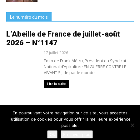
Le numéro du mois
L’Abeille de France de juillet-août
2026 – N°1147
17 juillet 2026
Edito de Frank Alétru, Président du Syndicat
National d’Apiculture EN GUERRE CONTRE LE
VIVANT Si, de par le monde,...
Lire la suite
En poursuivant votre navigation sur ce site, vous acceptez
l’utilisation de cookies pour vous offrir la meilleure expérience
Nous contacter
Conditions générales de vente
possible.
Mentions légales
Politique de confidentialité
Crédits
Ok
En savoir plus
© 2025 L'Abeille de France - Tous droits réservés