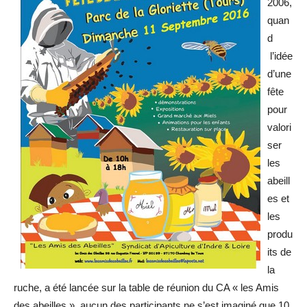
2006,
quan
d
l’idée
d’une
fête
pour
valori
ser
les
abeill
es et
les
produ
its de
la
ruche, a été lancée sur la table de réunion du CA « les Amis
des abeilles », aucun des participants ne s’est imaginé que 10