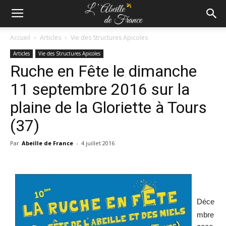
Accueil
Articles
Vie des Structures Apicoles
Articles
Vie des Structures Apicoles
Ruche en Fête le dimanche
11 septembre 2016 sur la
plaine de la Gloriette à Tours
(37)
Par
Abeille de France
-
4 juillet 2016
Déce
mbre