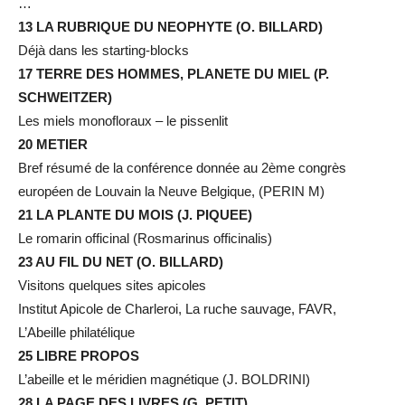
…
13 LA RUBRIQUE DU NEOPHYTE (O. BILLARD)
Déjà dans les starting-blocks
17 TERRE DES HOMMES, PLANETE DU MIEL (P.
SCHWEITZER)
Les miels monofloraux – le pissenlit
20 METIER
Bref résumé de la conférence donnée au 2ème congrès
européen de Louvain la Neuve Belgique, (PERIN M)
21 LA PLANTE DU MOIS (J. PIQUEE)
Le romarin officinal (Rosmarinus officinalis)
23 AU FIL DU NET (O. BILLARD)
Visitons quelques sites apicoles
Institut Apicole de Charleroi, La ruche sauvage, FAVR,
L’Abeille philatélique
25 LIBRE PROPOS
L’abeille et le méridien magnétique (J. BOLDRINI)
28 LA PAGE DES LIVRES (G. PETIT)