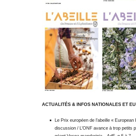
ACTUALITÉS & INFOS NATIONALES ET 
Le Prix européen de l’abeille « European 
discussion / L’ONF avance à trop petits p
géant Vespa mandarinia – AdF p.5 à 7 – j