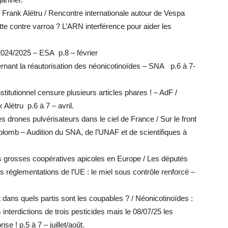
 Frank Alétru / Rencontre internationale autour de Vespa
te contre varroa ? L’ARN interférence pour aider les
 2024/2025 – ESA p.8 – février
rnant la réautorisation des néonicotinoïdes – SNA p.6 à 7-
stitutionnel censure plusieurs articles phares ! – AdF /
 Alétru p.6 à 7 – avril.
es drones pulvérisateurs dans le ciel de France / Sur le front
uplomb – Audition du SNA, de l’UNAF et de scientifiques à
grosses coopératives apicoles en Europe / Les députés
les réglementations de l’UE : le miel sous contrôle renforcé –
t dans quels partis sont les coupables ? / Néonicotinoïdes :
s interdictions de trois pesticides mais le 08/07/25 les
se ! p.5 à 7 – juillet/août.