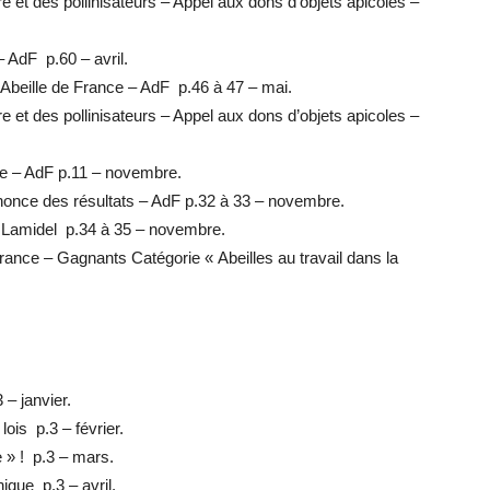
re et des pollinisateurs – Appel aux dons d’objets apicoles –
 AdF p.60 – avril.
’Abeille de France – AdF p.46 à 47 – mai.
re et des pollinisateurs – Appel aux dons d’objets apicoles –
te – AdF p.11 – novembre.
nonce des résultats – AdF p.32 à 33 – novembre.
 Lamidel p.34 à 35 – novembre.
rance – Gagnants Catégorie « Abeilles au travail dans la
 – janvier.
ois p.3 – février.
e » ! p.3 – mars.
hique p.3 – avril.