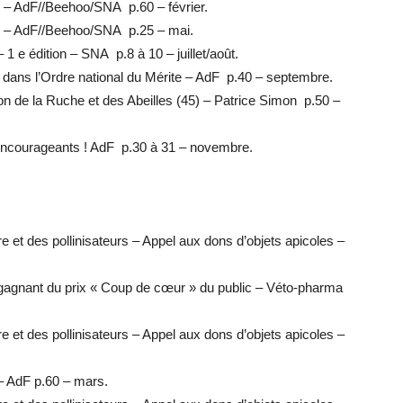
– AdF//Beehoo/SNA p.60 – février.
 – AdF//Beehoo/SNA p.25 – mai.
1 e édition – SNA p.8 à 10 – juillet/août.
ans l’Ordre national du Mérite – AdF p.40 – septembre.
n de la Ruche et des Abeilles (45) – Patrice Simon p.50 –
encourageants ! AdF p.30 à 31 – novembre.
re et des pollinisateurs – Appel aux dons d’objets apicoles –
agnant du prix « Coup de cœur » du public – Véto-pharma
re et des pollinisateurs – Appel aux dons d’objets apicoles –
– AdF p.60 – mars.