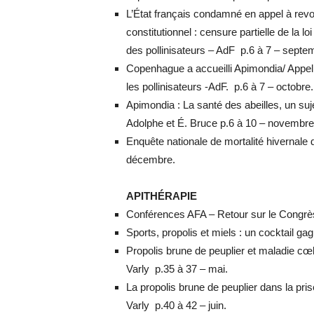
L’État français condamné en appel à revoi
constitutionnel : censure partielle de la 
des pollinisateurs – AdF p.6 à 7 – septe
Copenhague a accueilli Apimondia/ Appel à
les pollinisateurs -AdF. p.6 à 7 – octobre.
Apimondia : La santé des abeilles, un suj
Adolphe et É. Bruce p.6 à 10 – novembre
Enquête nationale de mortalité hivernale
décembre.
APITHÉRAPIE
Conférences AFA – Retour sur le Congrès 
Sports, propolis et miels : un cocktail ga
Propolis brune de peuplier et maladie cœl
Varly p.35 à 37 – mai.
La propolis brune de peuplier dans la pr
Varly p.40 à 42 – juin.