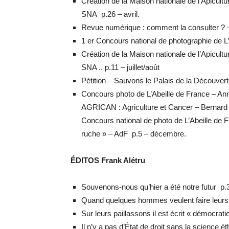
Création de la Maison nationale de l’Apicultu
SNA p.26 – avril.
Revue numérique : comment la consulter ? –
1 er Concours national de photographie de L
Création de la Maison nationale de l’Apicultu
SNA .. p.11 – juillet/août
Pétition – Sauvons le Palais de la Découver
Concours photo de L’Abeille de France – An
AGRICAN : Agriculture et Cancer – Bernard
Concours national de photo de L’Abeille de F
ruche » – AdF p.5 – décembre.
ÉDITOS Frank Alétru
Souvenons-nous qu’hier a été notre futur p.3
Quand quelques hommes veulent faire leurs l
Sur leurs paillassons il est écrit « démocrati
Il n’y a pas d’État de droit sans la science ét