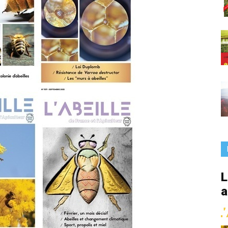
France
L
a