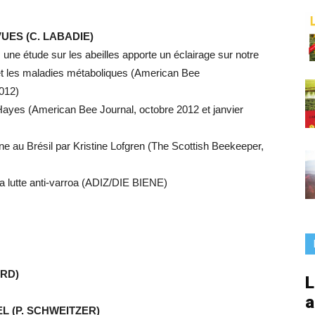
France
UES (C. LABADIE)
: une étude sur les abeilles apporte un éclairage sur notre
et les maladies métaboliques (American Bee
012)
Hayes (American Bee Journal, octobre 2012 et janvier
 âne au Brésil par Kristine Lofgren (The Scottish Beekeeper,
la lutte anti-varroa (ADIZ/DIE BIENE)
ARD)
L
a
L (P. SCHWEITZER)