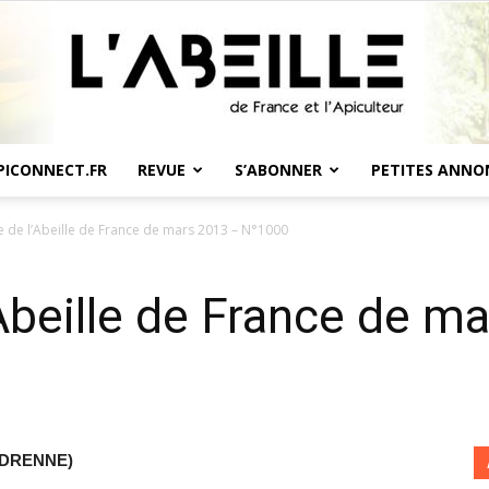
PICONNECT.FR
REVUE
S’ABONNER
PETITES ANNO
L'Abeille
de l’Abeille de France de mars 2013 – N°1000
beille de France de m
de
VEDRENNE)