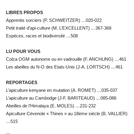
LIBRES PROPOS
Apprentis sorciers (P. SCHWEITZER) …020-022
Petit traité d’api-culture (M. L’EXCELLENT) …367-368
Espèces, races et biodiversité …508
LU POUR VOUS
Colza OGM autonome ou en vadrouille (F. ANCHLlNG) …461
Les abeilles du N-O des Etats-Unis (J-A. LORTSCH) …461
REPORTAGES
L’apiculture kenyane en mutation (A. ROMET) …035-037
L’apiculture au Cambodge (J-F. BARITEAUD) …085-086
Abeilles de l’Himalaya (E. MOLES) …231-232
Apiculture Cévenole « Thines » au 18ème siècle (B. VALLIER)
…515