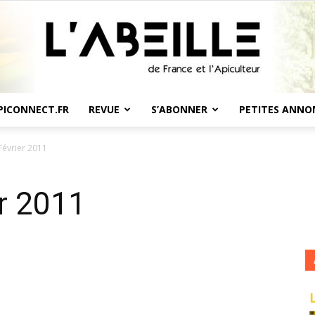
PICONNECT.FR
REVUE
S’ABONNER
PETITES ANNO
L'Abeille
Février 2011
r 2011
de