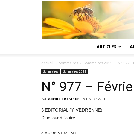
ARTICLES
A
Accueil
Sommaires
Sommaires 2011
N° 977 – 
Sommaires
Sommaires 2011
N° 977 – Févrie
Par
Abeille de France
-
9 février 2011
3 EDITORIAL (Y. VEDRENNE)
D’un jour à l’autre
4 ABONNEMENT