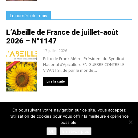
Le numéro du mois
L’Abeille de France de juillet-août
2026 – N°1147
17 juillet 2026
Edito de Frank Alétru, Président du Syndicat
National d’Apiculture EN GUERRE CONTRE LE
VIVANT Si, de par le monde,...
Lire la suite
En poursuivant votre navigation sur ce site, vous acceptez
l’utilisation de cookies pour vous offrir la meilleure expérience
Nous contacter
Conditions générales de vente
possible.
Mentions légales
Politique de confidentialité
Crédits
Ok
En savoir plus
© 2025 L'Abeille de France - Tous droits réservés