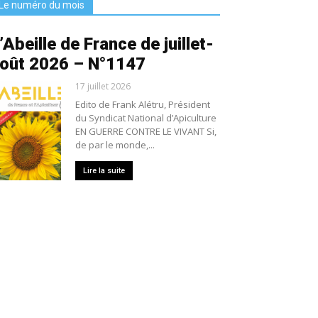
Le numéro du mois
’Abeille de France de juillet-
oût 2026 – N°1147
17 juillet 2026
Edito de Frank Alétru, Président
du Syndicat National d’Apiculture
EN GUERRE CONTRE LE VIVANT Si,
de par le monde,...
Lire la suite