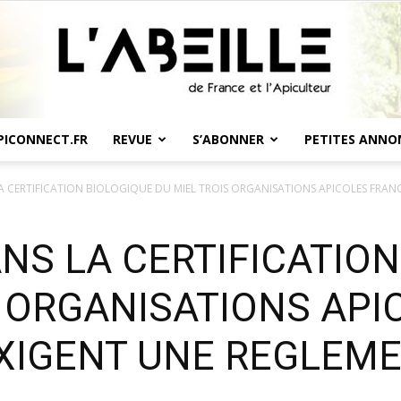
PICONNECT.FR
REVUE
S’ABONNER
PETITES ANNO
L'Abeille
 CERTIFICATION BIOLOGIQUE DU MIEL TROIS ORGANISATIONS APICOLES FRANCA
NS LA CERTIFICATION
S ORGANISATIONS API
de
XIGENT UNE REGLEM