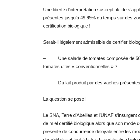
Une liberté d’interprétation susceptible de s’ap
présentes jusqu’à 49,99% du temps sur des zone
certification biologique !
Serait-il légalement admissible de certifier biolo
– Une salade de tomates composée de 50,01%
tomates dites « conventionnelles » ?
– Du lait produit par des vaches présentes
La question se pose !
Le SNA, Terre d’Abeilles et l’UNAF s’insurgent c
de miel certifié biologique alors que son mode de
présente de concurrence déloyale entre les mod
décrédibilisant tout à la fois la certification biolo