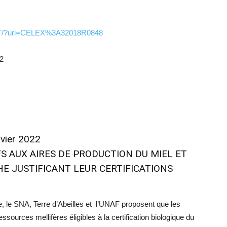
R/TXT/?uri=CELEX%3A32018R0848
22
nvier 2022
FS AUX AIRES DE PRODUCTION DU MIEL ET
E JUSTIFICANT LEUR CERTIFICATIONS
, le SNA, Terre d’Abeilles et l’UNAF proposent que les
essources mellifères éligibles à la certification biologique du