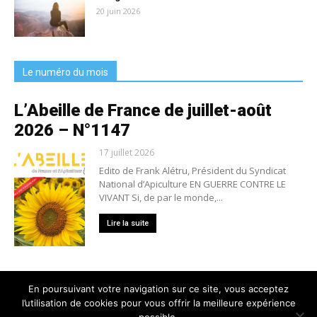
20 juin 2026
Le numéro du mois
L’Abeille de France de juillet-août
2026 – N°1147
17 juillet 2026
Edito de Frank Alétru, Président du Syndicat
National d’Apiculture EN GUERRE CONTRE LE
VIVANT Si, de par le monde,...
Lire la suite
En poursuivant votre navigation sur ce site, vous acceptez
l’utilisation de cookies pour vous offrir la meilleure expérience
Nous contacter
Conditions générales de vente