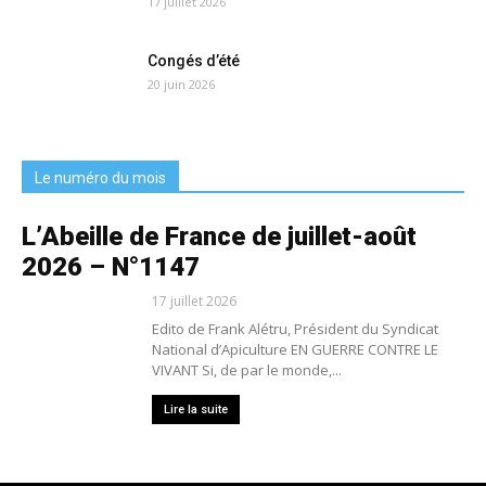
17 juillet 2026
Congés d’été
20 juin 2026
Le numéro du mois
L’Abeille de France de juillet-août
2026 – N°1147
17 juillet 2026
Edito de Frank Alétru, Président du Syndicat
National d’Apiculture EN GUERRE CONTRE LE
VIVANT Si, de par le monde,...
Lire la suite