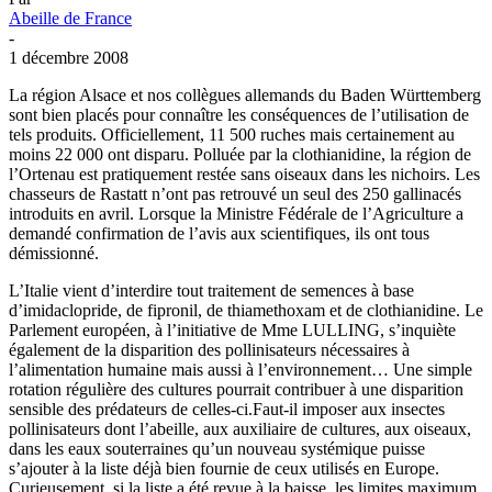
Abeille de France
-
1 décembre 2008
La région Alsace et nos collègues allemands du Baden Württemberg
sont bien placés pour connaître les conséquences de l’utilisation de
tels produits. Officiellement, 11 500 ruches mais certainement au
moins 22 000 ont disparu. Polluée par la clothianidine, la région de
l’Ortenau est pratiquement restée sans oiseaux dans les nichoirs. Les
chasseurs de Rastatt n’ont pas retrouvé un seul des 250 gallinacés
introduits en avril. Lorsque la Ministre Fédérale de l’Agriculture a
demandé confirmation de l’avis aux scientifiques, ils ont tous
démissionné.
L’Italie vient d’interdire tout traitement de semences à base
d’imidaclopride, de fipronil, de thiamethoxam et de clothianidine. Le
Parlement européen, à l’initiative de Mme LULLING, s’inquiète
également de la disparition des pollinisateurs nécessaires à
l’alimentation humaine mais aussi à l’environnement… Une simple
rotation régulière des cultures pourrait contribuer à une disparition
sensible des prédateurs de celles-ci.Faut-il imposer aux insectes
pollinisateurs dont l’abeille, aux auxiliaire de cultures, aux oiseaux,
dans les eaux souterraines qu’un nouveau systémique puisse
s’ajouter à la liste déjà bien fournie de ceux utilisés en Europe.
Curieusement, si la liste a été revue à la baisse, les limites maximum