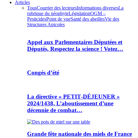
Articles
Tous
Courrier des lecteurs
Informations diverses
La
rubrique du néophyte
Législation
OGM –
Pesticides
Point de vue
Santé des abeilles
Vie des
Structures Apicoles
Appel aux Parlementaires Députées et
Députés, Respectez la science ! Votez…
Congés d’été
La directive « PETIT‑DÉJEUNER »
2024/1438, L’aboutissement d’une
décennie de combat…
Grande fête nationale des miels de France