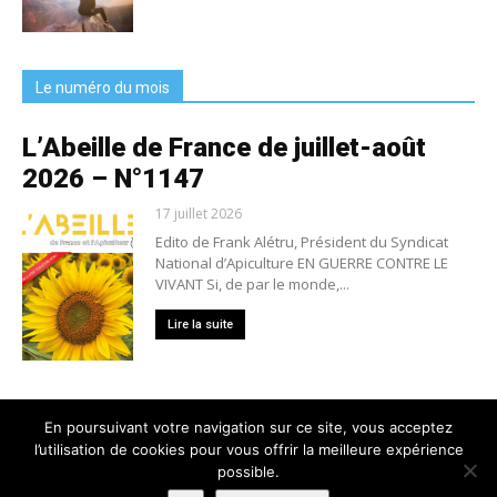
Le numéro du mois
L’Abeille de France de juillet-août
2026 – N°1147
17 juillet 2026
Edito de Frank Alétru, Président du Syndicat
National d’Apiculture EN GUERRE CONTRE LE
VIVANT Si, de par le monde,...
Lire la suite
En poursuivant votre navigation sur ce site, vous acceptez
l’utilisation de cookies pour vous offrir la meilleure expérience
Nous contacter
Conditions générales de vente
possible.
Mentions légales
Politique de confidentialité
Crédits