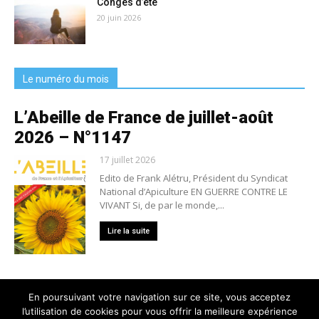
Congés d’été
20 juin 2026
Le numéro du mois
L’Abeille de France de juillet-août
2026 – N°1147
17 juillet 2026
Edito de Frank Alétru, Président du Syndicat
National d’Apiculture EN GUERRE CONTRE LE
VIVANT Si, de par le monde,...
Lire la suite
En poursuivant votre navigation sur ce site, vous acceptez
l’utilisation de cookies pour vous offrir la meilleure expérience
Nous contacter
Conditions générales de vente