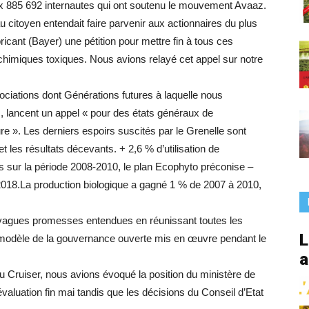
x 885 692 internautes qui ont soutenu le mouvement Avaaz.
France
 citoyen entendait faire parvenir aux actionnaires du plus
ricant (Bayer) une pétition pour mettre fin à tous ces
chimiques toxiques. Nous avions relayé cet appel sur notre
ciations dont Générations futures à laquelle nous
, lancent un appel « pour des états généraux de
ture ». Les derniers espoirs suscités par le Grenelle sont
et les résultats décevants. + 2,6 % d’utilisation de
s sur la période 2008-2010, le plan Ecophyto préconise –
018.La production biologique a gagné 1 % de 2007 à 2010,
s vagues promesses entendues en réunissant toutes les
L
le modèle de la gouvernance ouverte mis en œuvre pendant le
a
 du Cruiser, nous avions évoqué la position du ministère de
réévaluation fin mai tandis que les décisions du Conseil d’Etat