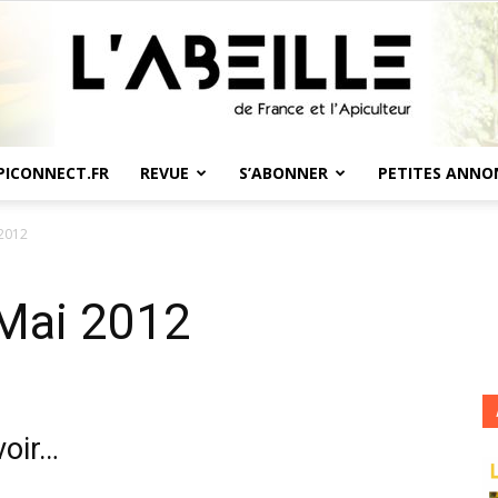
PICONNECT.FR
REVUE
S’ABONNER
PETITES ANNO
L'Abeille
 2012
 Mai 2012
de
voir…