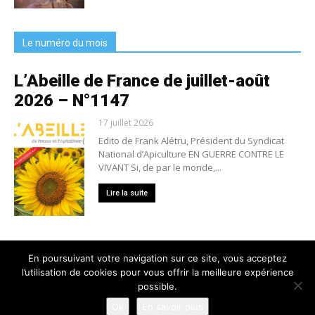
Le numéro du mois
L’Abeille de France de juillet-août
2026 – N°1147
17 juillet 2026
Edito de Frank Alétru, Président du Syndicat
National d’Apiculture EN GUERRE CONTRE LE
VIVANT Si, de par le monde,...
Lire la suite
En poursuivant votre navigation sur ce site, vous acceptez
l’utilisation de cookies pour vous offrir la meilleure expérience
Nous contacter
Conditions générales de vente
possible.
Mentions légales
Politique de confidentialité
Crédits
Ok
En savoir plus
© 2025 L'Abeille de France - Tous droits réservés