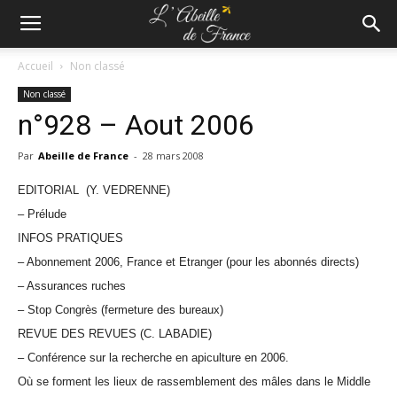
Accueil
Non classé
Non classé
n°928 – Aout 2006
Par
Abeille de France
-
28 mars 2008
EDITORIAL (Y. VEDRENNE)
– Prélude
INFOS PRATIQUES
– Abonnement 2006, France et Etranger (pour les abonnés directs)
– Assurances ruches
– Stop Congrès (fermeture des bureaux)
REVUE DES REVUES (C. LABADIE)
– Conférence sur la recherche en apiculture en 2006.
Où se forment les lieux de rassemblement des mâles dans le Middle