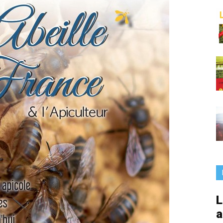
France
L
a