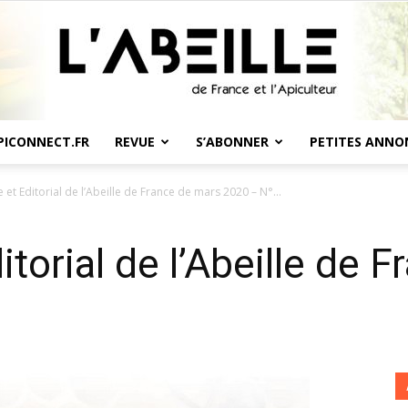
PICONNECT.FR
REVUE
S’ABONNER
PETITES ANNO
L'Abeille
et Editorial de l’Abeille de France de mars 2020 – N°...
torial de l’Abeille de 
7
de