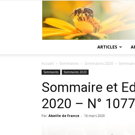
ARTICLES
A
Accueil
Sommaires
Sommaires 2020
Sommaire 
Sommaires
Sommaires 2020
Sommaire et Edi
2020 – N° 107
Par
Abeille de France
-
16 mars 2020