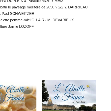
na DUPLEIX & Pascale MOITY-MAIZI
 le paysage mellifère de 2050 ? 2/2 Y. DARRICAU
els Paul SCHWEITZER
elette pomme-miel C. LAIR / M. DEVARIEUX
iculture Jamie LOZOFF