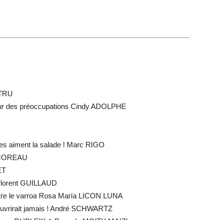
ÉTRU
eur des préoccupations Cindy ADOLPHE
aiment la salade ! Marc RIGO
 MOREAU
ET
lorent GUILLAUD
tre le varroa Rosa María LICON LUNA
uvrirait jamais ! André SCHWARTZ