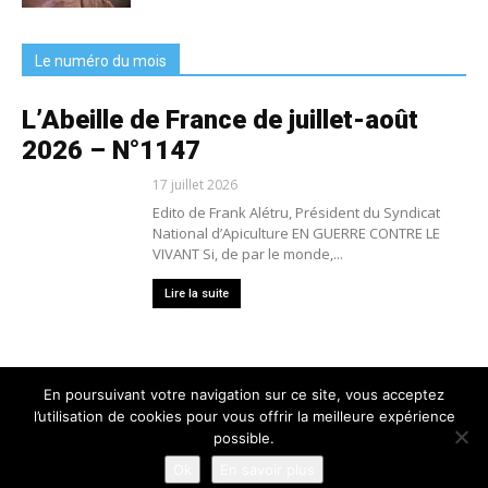
Le numéro du mois
L’Abeille de France de juillet-août
2026 – N°1147
17 juillet 2026
Edito de Frank Alétru, Président du Syndicat
National d’Apiculture EN GUERRE CONTRE LE
VIVANT Si, de par le monde,...
Lire la suite
En poursuivant votre navigation sur ce site, vous acceptez
l’utilisation de cookies pour vous offrir la meilleure expérience
Nous contacter
Conditions générales de vente
possible.
Mentions légales
Politique de confidentialité
Crédits
Ok
En savoir plus
© 2025 L'Abeille de France - Tous droits réservés