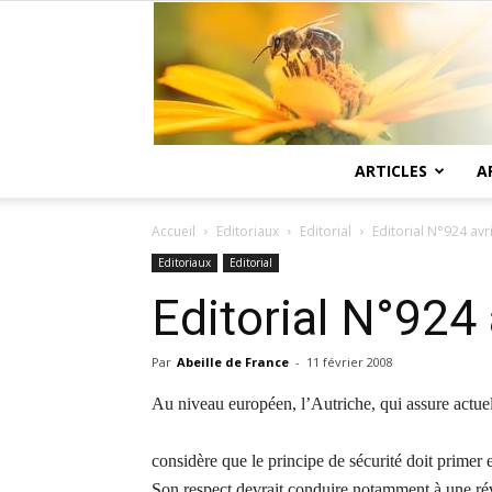
ARTICLES
A
Accueil
Editoriaux
Editorial
Editorial N°924 avr
Editoriaux
Editorial
Editorial N°924 
Par
Abeille de France
-
11 février 2008
Au niveau européen, l’Autriche, qui assure actue
considère que le principe de sécurité doit prime
Son respect devrait conduire notamment à une ré