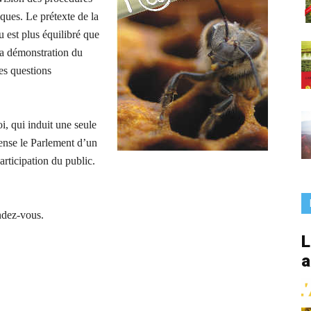
France
ques. Le prétexte de la
u est plus équilibré que
la démonstration du
es questions
, qui induit une seule
pense le Parlement d’un
articipation du public.
ndez-vous.
L
a