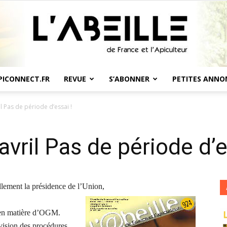
PICONNECT.FR
REVUE
S’ABONNER
PETITES ANNO
L'Abeille
il Pas de période d’essai !
avril Pas de période d’e
de
llement la présidence de l’Union,
r en matière d’OGM.
vision des procédures