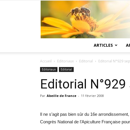
ARTICLES
A
Accueil
Editoriaux
Editorial
Editorial N°929 sep
Editoriaux
Editorial
Editorial N°929
Par
Abeille de France
-
11 février 2008
Il ne s’agit pas bien sûr du 16e arrondissement
Congrès National de l’Apiculture Française pour