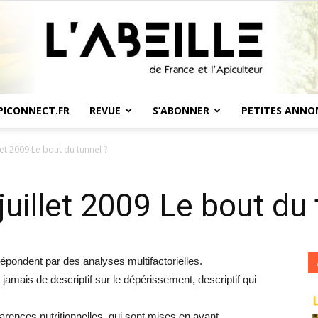
PICONNECT.FR
REVUE
S’ABONNER
PETITES ANNO
L'Abeille
let 2009 Le bout du tunnel ?
juillet 2009 Le bout du 
de
répondent par des analyses multifactorielles.
 jamais de descriptif sur le dépérissement, descriptif qui
arences nutritionnelles, qui sont mises en avant.