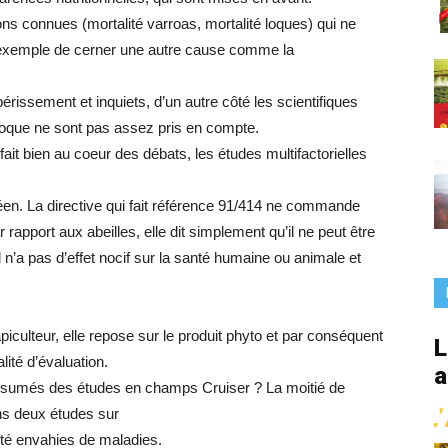
France
ns connues (mortalité varroas, mortalité loques) qui ne
 exemple de cerner une autre cause comme la
érissement et inquiets, d’un autre côté les scientifiques
 loque ne sont pas assez pris en compte.
fait bien au coeur des débats, les études multifactorielles
opéen. La directive qui fait référence 91/414 ne commande
r rapport aux abeilles, elle dit simplement qu’il ne peut être
l n’a pas d’effet nocif sur la santé humaine ou animale et
’apiculteur, elle repose sur le produit phyto et par conséquent
L
alité d’évaluation.
a
résumés des études en champs Cruiser ? La moitié de
ans deux études sur
été envahies de maladies.