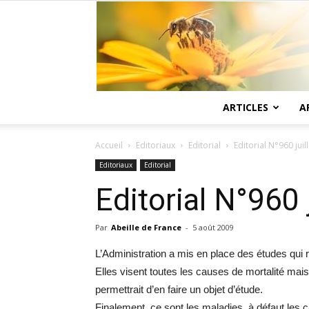
ARTICLES
A
Accueil
Editoriaux
Editorial
Editorial N°960 juil
Editoriaux
Editorial
Editorial N°960 
Par
Abeille de France
-
5 août 2009
L’Administration a mis en place des études qui 
Elles visent toutes les causes de mortalité mais
permettrait d’en faire un objet d’étude.
Finalement, ce sont les maladies, à défaut les c