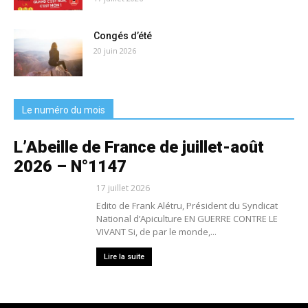
Congés d’été
20 juin 2026
Le numéro du mois
L’Abeille de France de juillet-août
2026 – N°1147
17 juillet 2026
Edito de Frank Alétru, Président du Syndicat
National d’Apiculture EN GUERRE CONTRE LE
VIVANT Si, de par le monde,...
Lire la suite