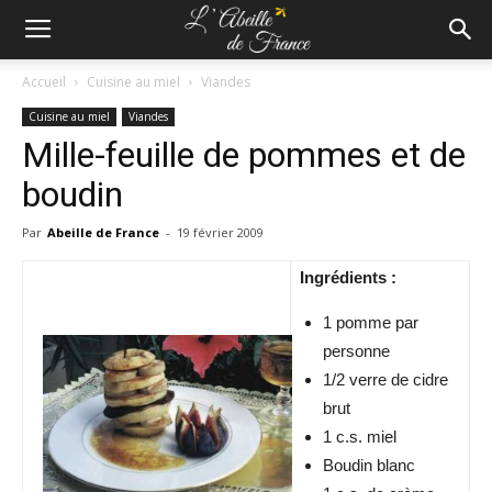
Accueil
Cuisine au miel
Viandes
Cuisine au miel
Viandes
Mille-feuille de pommes et de
boudin
Par
Abeille de France
-
19 février 2009
Ingrédients :
1 pomme par
personne
1/2 verre de cidre
brut
1 c.s. miel
Boudin blanc